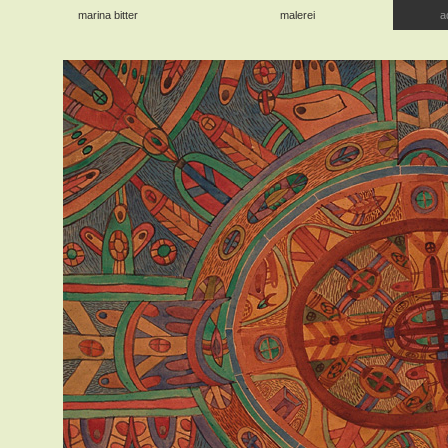
marina bitter
malerei
a