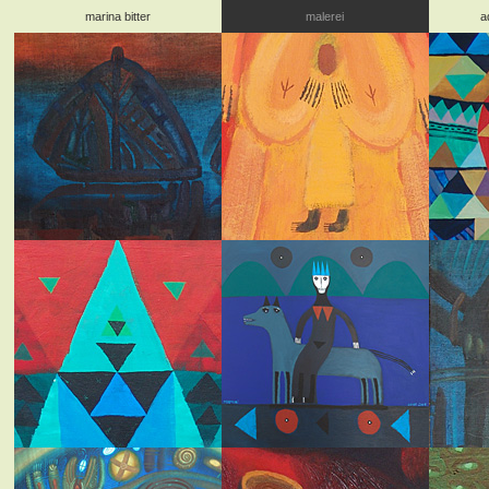
marina bitter
malerei
a