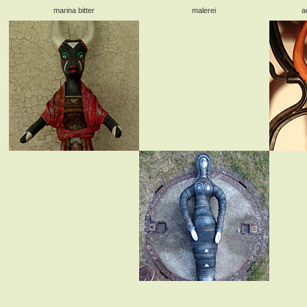
marina bitter
malerei
a