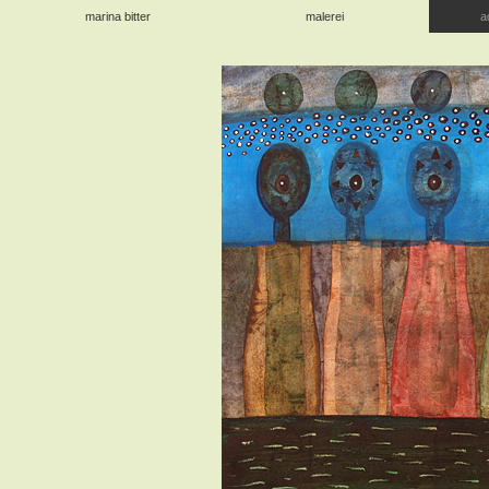
marina bitter
malerei
a