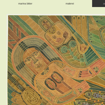
marina bitter
malerei
a