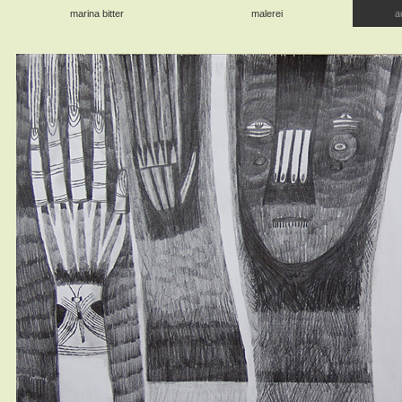
marina bitter
malerei
a