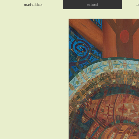
marina bitter
malerei
a