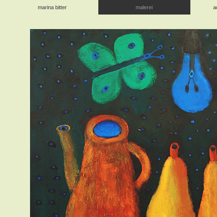
marina bitter
malerei
a