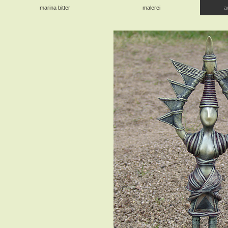
marina bitter
malerei
a